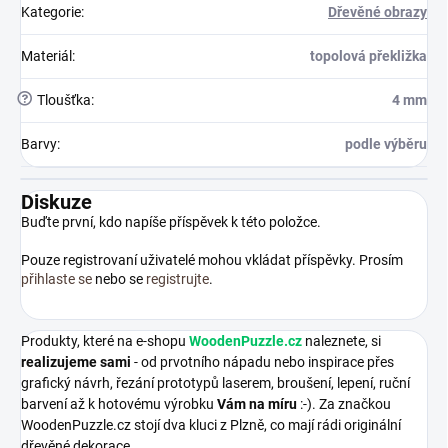
Kategorie
:
Dřevěné obrazy
Materiál
:
topolová překližka
?
Tloušťka
:
4 mm
Barvy
:
podle výběru
Diskuze
Buďte první, kdo napíše příspěvek k této položce.
Pouze registrovaní uživatelé mohou vkládat příspěvky. Prosím
přihlaste se
nebo se
registrujte
.
Produkty, které na e-shopu
WoodenPuzzle.cz
naleznete, si
realizujeme sami
- od prvotního nápadu nebo inspirace přes
grafický návrh, řezání prototypů laserem, broušení, lepení, ruční
barvení až k hotovému výrobku
Vám na míru
:-). Za značkou
WoodenPuzzle.cz stojí dva kluci z Plzně, co mají rádi originální
dřevěné dekorace.