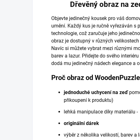
Dřevěný obraz na ze
Objevte jedinečný kousek pro váš domov
umění. Každý kus je ručně vyřezáván s p
technologie, což zaručuje jeho jedinečno
obraz je dostupný v různých velikostech
Navíc si můžete vybrat mezi různými m
barev a lazur. Přidejte do svého interiér
dodá mu jedinečný nádech elegance a ori
Proč obraz od WoodenPuzzl
jednoduché uchycení na zeď
pomo
přikoupení k produktu)
lehká manipulace díky materiálu 
originální dárek
výběr z několika velikostí, barev a