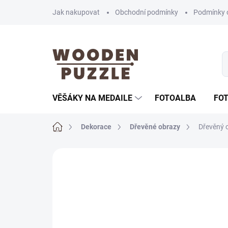
Přejít
Jak nakupovat
Obchodní podmínky
Podmínky 
na
obsah
VĚŠÁKY NA MEDAILE
FOTOALBA
FO
Domů
Dekorace
Dřevěné obrazy
Dřevěný o
Neohodnoceno
Podrobnosti hodnoce