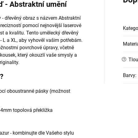
ď - Abstraktní umění
 - dřevěný obraz s názvem Abstraktní
recizností pomocí nejnovější laserové
Katego
st a kvalitu. Tento umělecký dřevěný
 - L a XL, aby vyhověl vašim potřebám.
Materi
ožnostmi povrchové úpravy, včetně
u kousek, který okouzlí vaše smysly a
?
Tlou
ginality.
Barvy
:
e?
cí oboustranné pásky (možnost
- 4mm topolová překližka
 lazur - kombinujte dle Vašeho stylu