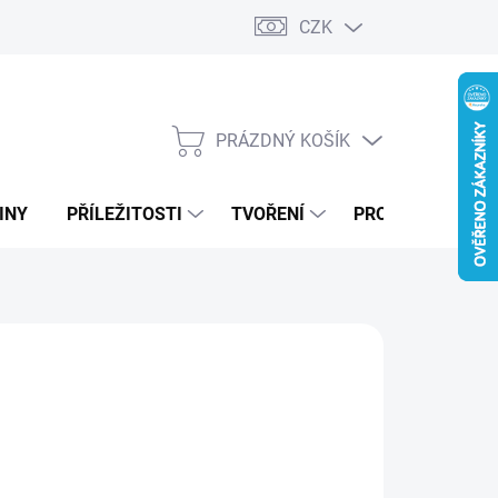
CZK
PRÁZDNÝ KOŠÍK
NÁKUPNÍ
KOŠÍK
INY
PŘÍLEŽITOSTI
TVOŘENÍ
PRO FIRMY
MODRÁ
ZELENÁ
DUBOVÁ LAZURA