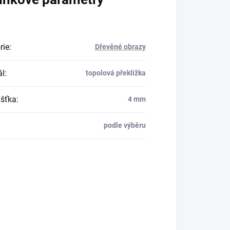
rie
:
Dřevěné obrazy
ál
:
topolová překližka
šťka
:
4 mm
podle výběru