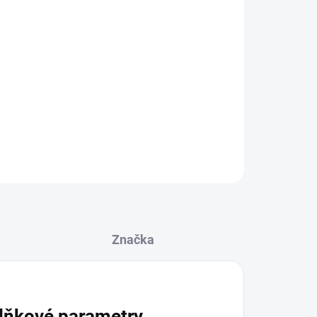
e
45 cm
lce
65 cm
 velikosti podle Vašeho stylu
 přímo na produkt
ZEPTAT SE
Značka
lňkové parametry