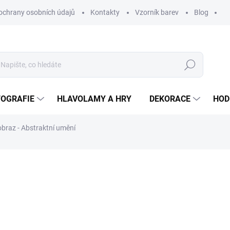
ochrany osobních údajů
Kontakty
Vzorník barev
Blog
Hledat
TOGRAFIE
HLAVOLAMY A HRY
DEKORACE
HOD
braz - Abstraktní umění
ní
ZNAČKA:
WOODENPUZZLE.CZ
od
1 890 Kč
od
1 561,98 Kč
bez DPH
Měrná
BÍLÁ
cena: