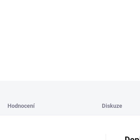
L - výška jednoho dílc
XL - výška jednoho dí
Vyberte si kombinaci barvy a
Možnost přidání lepící pásky
DETAILNÍ INFORMACE
Hodnocení
Diskuze
Dop