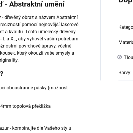
ď - Abstraktní umění
 - dřevěný obraz s názvem Abstraktní
recizností pomocí nejnovější laserové
Katego
st a kvalitu. Tento umělecký dřevěný
 - L a XL, aby vyhověl vašim potřebám.
Materi
ožnostmi povrchové úpravy, včetně
u kousek, který okouzlí vaše smysly a
?
Tlou
ginality.
Barvy
:
e?
cí oboustranné pásky (možnost
- 4mm topolová překližka
 lazur - kombinujte dle Vašeho stylu