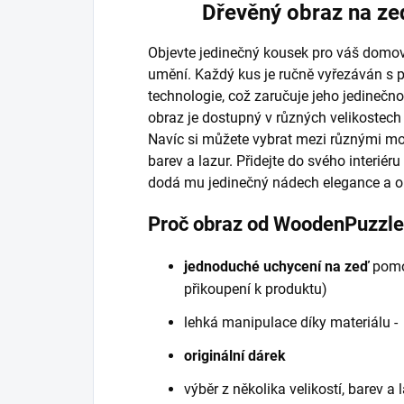
Dřevěný obraz na ze
Objevte jedinečný kousek pro váš domov
umění. Každý kus je ručně vyřezáván s p
technologie, což zaručuje jeho jedinečno
obraz je dostupný v různých velikostech
Navíc si můžete vybrat mezi různými m
barev a lazur. Přidejte do svého interiér
dodá mu jedinečný nádech elegance a ori
Proč obraz od WoodenPuzzl
jednoduché uchycení na zeď
pomo
přikoupení k produktu)
lehká manipulace díky materiálu 
originální dárek
výběr z několika velikostí, barev a