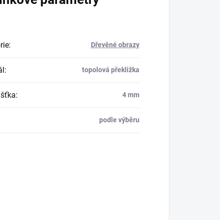
rie
:
Dřevěné obrazy
ál
:
topolová překližka
šťka
:
4 mm
podle výběru