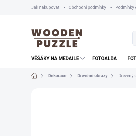
Přejít
Jak nakupovat
Obchodní podmínky
Podmínky 
na
obsah
VĚŠÁKY NA MEDAILE
FOTOALBA
FO
Domů
Dekorace
Dřevěné obrazy
Dřevěný o
Neohodnoceno
Podrobnosti hodnoce