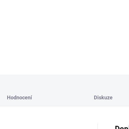
L - výška jednoho dílc
XL - výška jednoho dí
Vyberte si kombinaci barvy a
Možnost přidání lepící pásky
DETAILNÍ INFORMACE
Hodnocení
Diskuze
Dop