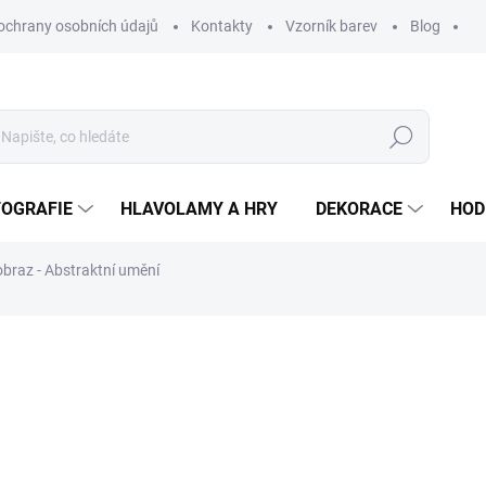
ochrany osobních údajů
Kontakty
Vzorník barev
Blog
Hledat
TOGRAFIE
HLAVOLAMY A HRY
DEKORACE
HOD
braz - Abstraktní umění
ní
ZNAČKA:
WOODENPUZZLE.CZ
od
1 890 Kč
od
1 561,98 Kč
bez DPH
Měrná
BÍLÁ
cena: