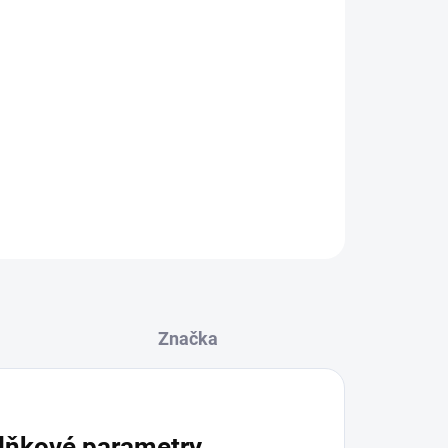
e
45 cm
lce
65 cm
 velikosti podle Vašeho stylu
 přímo na produkt
ZEPTAT SE
Značka
lňkové parametry