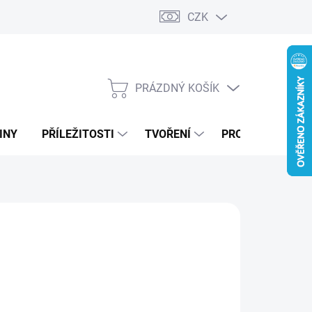
CZK
PRÁZDNÝ KOŠÍK
NÁKUPNÍ
KOŠÍK
INY
PŘÍLEŽITOSTI
TVOŘENÍ
PRO FIRMY
MODRÁ
ZELENÁ
DUBOVÁ LAZURA