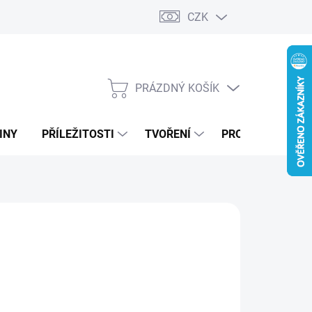
CZK
PRÁZDNÝ KOŠÍK
NÁKUPNÍ
KOŠÍK
INY
PŘÍLEŽITOSTI
TVOŘENÍ
PRO FIRMY
MODRÁ
ZELENÁ
DUBOVÁ LAZURA