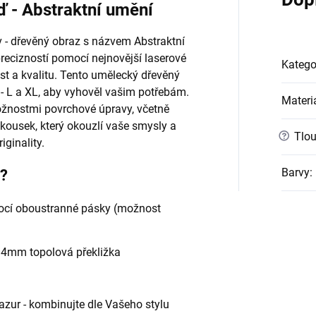
ď - Abstraktní umění
 - dřevěný obraz s názvem Abstraktní
recizností pomocí nejnovější laserové
Katego
st a kvalitu. Tento umělecký dřevěný
 - L a XL, aby vyhověl vašim potřebám.
Materi
ožnostmi povrchové úpravy, včetně
u kousek, který okouzlí vaše smysly a
?
Tlou
ginality.
Barvy
:
e?
cí oboustranné pásky (možnost
- 4mm topolová překližka
 lazur - kombinujte dle Vašeho stylu