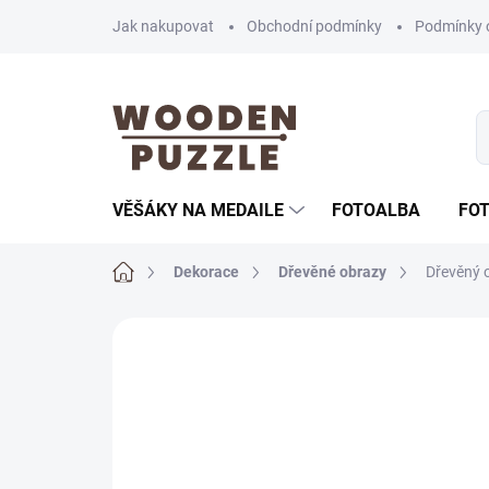
Přejít
Jak nakupovat
Obchodní podmínky
Podmínky 
na
obsah
VĚŠÁKY NA MEDAILE
FOTOALBA
FO
Domů
Dekorace
Dřevěné obrazy
Dřevěný o
Neohodnoceno
Podrobnosti hodnoce