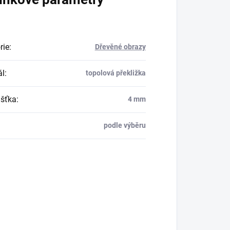
rie
:
Dřevěné obrazy
ál
:
topolová překližka
šťka
:
4 mm
podle výběru