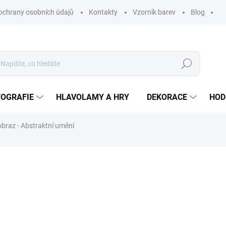
ochrany osobních údajů
Kontakty
Vzorník barev
Blog
Hledat
TOGRAFIE
HLAVOLAMY A HRY
DEKORACE
HOD
braz - Abstraktní umění
ní
ZNAČKA:
WOODENPUZZLE.CZ
od
1 890 Kč
od
1 561,98 Kč
bez DPH
Měrná
BÍLÁ
cena: