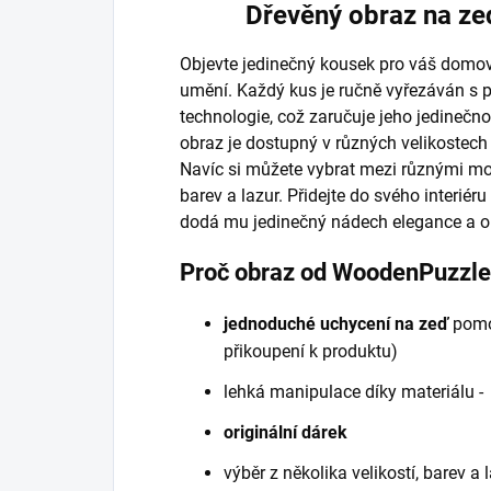
Dřevěný obraz na ze
Objevte jedinečný kousek pro váš domov
umění. Každý kus je ručně vyřezáván s p
technologie, což zaručuje jeho jedinečno
obraz je dostupný v různých velikostech
Navíc si můžete vybrat mezi různými m
barev a lazur. Přidejte do svého interiér
dodá mu jedinečný nádech elegance a ori
Proč obraz od WoodenPuzzl
jednoduché uchycení na zeď
pomo
přikoupení k produktu)
lehká manipulace díky materiálu 
originální dárek
výběr z několika velikostí, barev a