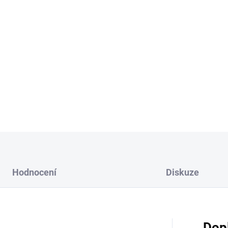
L - výška jednoho dílc
XL - výška jednoho dí
Vyberte si kombinaci barvy a
Možnost přidání lepící pásky
DETAILNÍ INFORMACE
Hodnocení
Diskuze
Dop