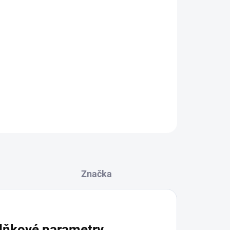
e
45 cm
lce
65 cm
 velikosti podle Vašeho stylu
 přímo na produkt
ZEPTAT SE
Značka
lňkové parametry