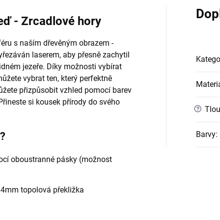
Dop
eď - Zrcadlové hory
sféru s naším dřevěným obrazem -
yřezáván laserem, aby přesně zachytil
Katego
lidném jezeře. Díky možnosti vybírat
můžete vybrat ten, který perfektně
Materi
ůžete přizpůsobit vzhled pomocí barev
 Přineste si kousek přírody do svého
?
Tlou
Barvy
:
e?
cí oboustranné pásky (možnost
- 4mm topolová překližka