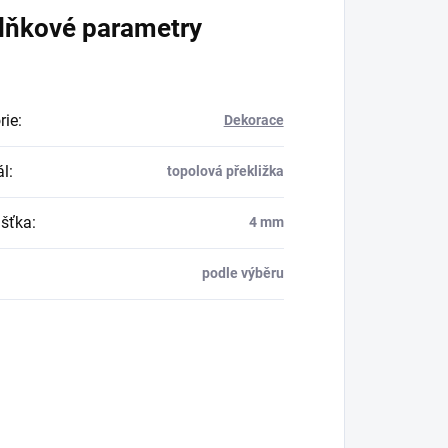
lňkové parametry
rie
:
Dekorace
ál
:
topolová překližka
šťka
:
4 mm
podle výběru