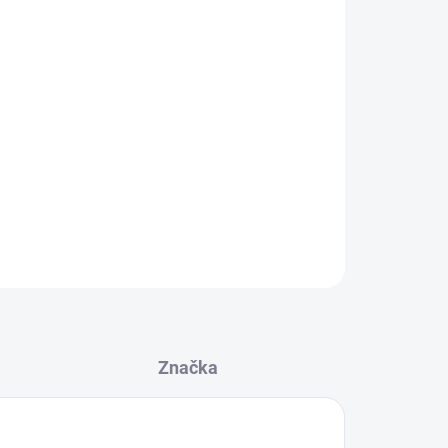
 velikosti podle Vašeho stylu
 přímo na produkt
ZEPTAT SE
Značka