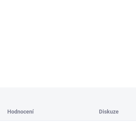
M - šířka
30 cm
L - šířka
50 cm
XL - šířka
70 cm
Vyberte si kombinaci barvy a
Možnost přidání lepící pásky
DETAILNÍ INFORMACE
Hodnocení
Diskuze