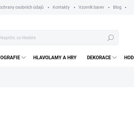
ochrany osobních údajů
Kontakty
Vzorník barev
Blog
Hledat
TOGRAFIE
HLAVOLAMY A HRY
DEKORACE
HOD
ní
ZNAČKA:
WOODENPUZZLE.CZ
od
410 Kč
od
338,84 Kč
bez DPH
Měrná
BÍLÁ
cena: