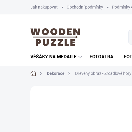
Přejít
Jak nakupovat
Obchodní podmínky
Podmínky 
na
obsah
VĚŠÁKY NA MEDAILE
FOTOALBA
FO
Domů
Dekorace
Dřevěný obraz - Zrcadlové hory
Neohodnoceno
Podrobnosti hodnoce