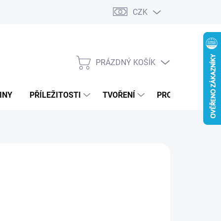
CZK
PRÁZDNÝ KOŠÍK
NÁKUPNÍ
KOŠÍK
INY
PŘÍLEŽITOSTI
TVOŘENÍ
PRO FIRMY
MODRÁ
ZELENÁ
DUBOVÁ LAZURA