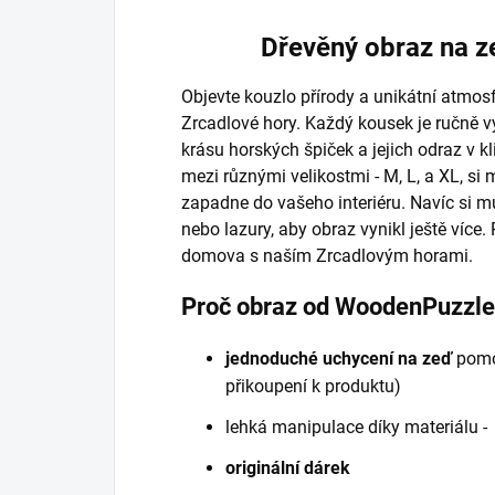
Dřevěný obraz na z
Objevte kouzlo přírody a unikátní atmo
Zrcadlové hory. Každý kousek je ručně v
krásu horských špiček a jejich odraz v k
mezi různými velikostmi - M, L, a XL, si 
zapadne do vašeho interiéru. Navíc si m
nebo lazury, aby obraz vynikl ještě více.
domova s naším Zrcadlovým horami.
Proč obraz od WoodenPuzzl
jednoduché uchycení na zeď
pomo
přikoupení k produktu)
lehká manipulace díky materiálu 
originální dárek