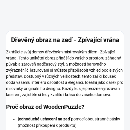
Dřevěný obraz na zeď - Zpívající vrána
Zkrášlete svůj domov dřevěným mistrovským dílem - Zpívající
vrána. Tento unikátní obraz přináší do vašeho prostoru záhadný
půvab a zároveň nadčasový styl. S možností barevného
zvýraznění či lazurování si můžete přizpůsobit vzhled podle svých
představ. Dostupný v různých velikostech, tento zářící kousek
dodá vašemu interiéru osobitost a eleganci. Ideální jako dárek pro
milovníky originálního designu. Každý kus je precizně vyřezáván
laserem, zajistěte si tedy kvalitu i krásu do vašeho domova.
Proč obraz od WoodenPuzzle?
jednoduché uchycení na zeď
pomocí oboustranné pásky
(možnost přikoupení k produktu)