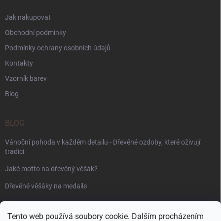
Jak nakupovat
Obchodní podmínky
Podmínky ochrany osobních údajů
Kontakty
Vzorník barev
Blog
BLOG
Vánoční pohoda v každém detailu - Dřevěné ozdoby, které oživují
tradici
Jaké motto na dřevěný věšák?
Dřevěné věšáky na medaile
PŘIJÍMÁME ONLINE PLATBY
Tento web používá soubory cookie. Dalším procházením