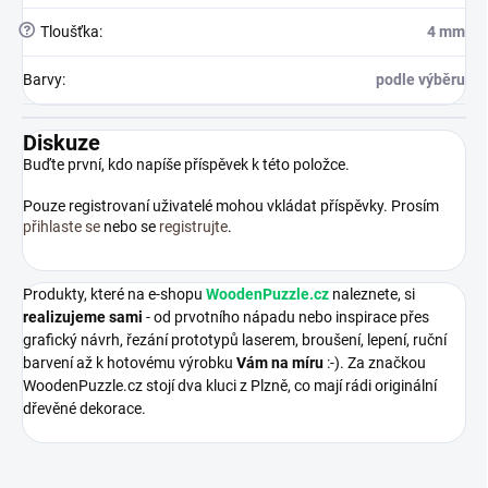
?
Tloušťka
:
4 mm
Barvy
:
podle výběru
Diskuze
Buďte první, kdo napíše příspěvek k této položce.
Pouze registrovaní uživatelé mohou vkládat příspěvky. Prosím
přihlaste se
nebo se
registrujte
.
Produkty, které na e-shopu
WoodenPuzzle.cz
naleznete, si
realizujeme sami
- od prvotního nápadu nebo inspirace přes
grafický návrh, řezání prototypů laserem, broušení, lepení, ruční
barvení až k hotovému výrobku
Vám na míru
:-). Za značkou
WoodenPuzzle.cz stojí dva kluci z Plzně, co mají rádi originální
dřevěné dekorace.