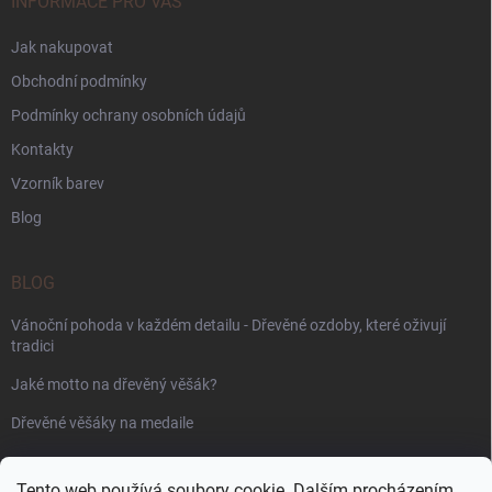
INFORMACE PRO VÁS
Jak nakupovat
Obchodní podmínky
Podmínky ochrany osobních údajů
Kontakty
Vzorník barev
Blog
BLOG
Vánoční pohoda v každém detailu - Dřevěné ozdoby, které oživují
tradici
Jaké motto na dřevěný věšák?
Dřevěné věšáky na medaile
PŘIJÍMÁME ONLINE PLATBY
Tento web používá soubory cookie. Dalším procházením