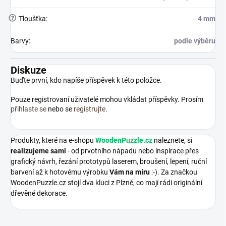
?
Tloušťka
:
4 mm
Barvy
:
podle výběru
Diskuze
Buďte první, kdo napíše příspěvek k této položce.
Pouze registrovaní uživatelé mohou vkládat příspěvky. Prosím
přihlaste se
nebo se
registrujte
.
Produkty, které na e-shopu
WoodenPuzzle.cz
naleznete, si
realizujeme sami
- od prvotního nápadu nebo inspirace přes
grafický návrh, řezání prototypů laserem, broušení, lepení, ruční
barvení až k hotovému výrobku
Vám na míru
:-). Za značkou
WoodenPuzzle.cz stojí dva kluci z Plzně, co mají rádi originální
dřevěné dekorace.