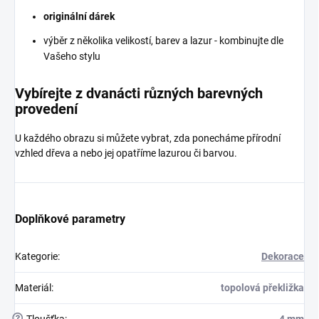
originální dárek
výběr z několika velikostí, barev a lazur - kombinujte dle
Vašeho stylu
Vybírejte z dvanácti různých barevných
provedení
U každého obrazu si můžete vybrat, zda ponecháme přírodní
vzhled dřeva a nebo jej opatříme lazurou či barvou.
Doplňkové parametry
Kategorie
:
Dekorace
Materiál
:
topolová překližka
?
Tloušťka
:
4 mm