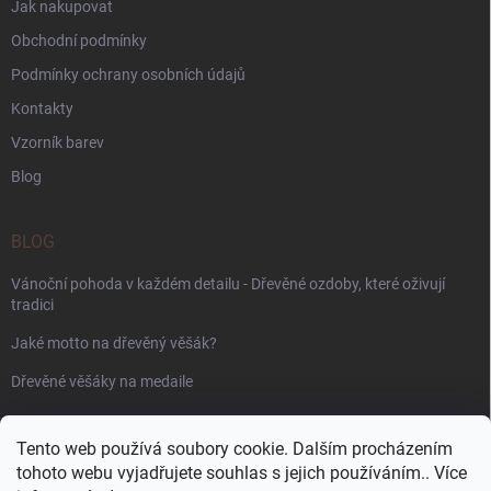
Jak nakupovat
Obchodní podmínky
Podmínky ochrany osobních údajů
Kontakty
Vzorník barev
Blog
BLOG
Vánoční pohoda v každém detailu - Dřevěné ozdoby, které oživují
tradici
Jaké motto na dřevěný věšák?
Dřevěné věšáky na medaile
PŘIJÍMÁME ONLINE PLATBY
Tento web používá soubory cookie. Dalším procházením
tohoto webu vyjadřujete souhlas s jejich používáním.. Více