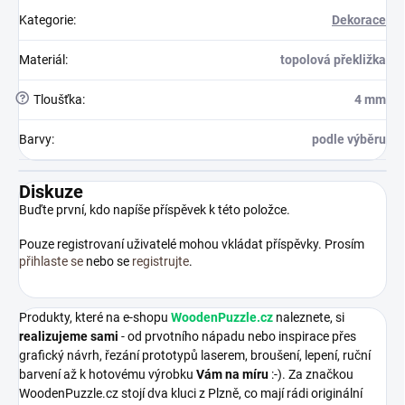
Kategorie
:
Dekorace
Materiál
:
topolová překližka
?
Tloušťka
:
4 mm
Barvy
:
podle výběru
Diskuze
Buďte první, kdo napíše příspěvek k této položce.
Pouze registrovaní uživatelé mohou vkládat příspěvky. Prosím
přihlaste se
nebo se
registrujte
.
Produkty, které na e-shopu
WoodenPuzzle.cz
naleznete, si
realizujeme sami
- od prvotního nápadu nebo inspirace přes
grafický návrh, řezání prototypů laserem, broušení, lepení, ruční
barvení až k hotovému výrobku
Vám na míru
:-). Za značkou
WoodenPuzzle.cz stojí dva kluci z Plzně, co mají rádi originální