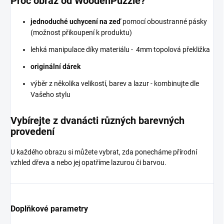
Proč obraz od WoodenPuzzle?
jednoduché uchycení na zeď
pomocí oboustranné pásky
(možnost přikoupení k produktu)
lehká manipulace díky materiálu - 4mm topolová překližka
originální dárek
výběr z několika velikostí, barev a lazur - kombinujte dle
Vašeho stylu
Vybírejte z dvanácti různých barevných
provedení
U každého obrazu si můžete vybrat, zda ponecháme přírodní
vzhled dřeva a nebo jej opatříme lazurou či barvou.
Doplňkové parametry