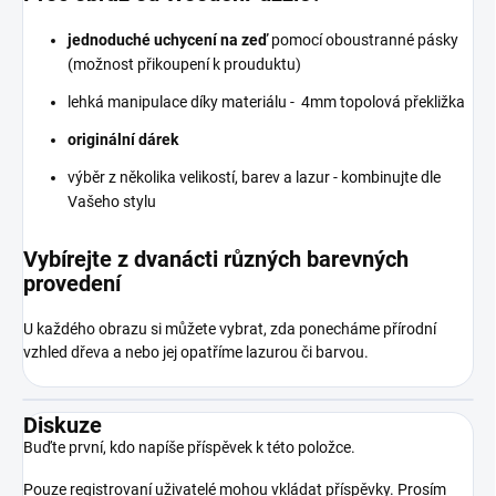
jednoduché uchycení na zeď
pomocí oboustranné pásky
(možnost přikoupení k prouduktu)
lehká manipulace díky materiálu - 4mm topolová překližka
originální dárek
výběr z několika velikostí, barev a lazur - kombinujte dle
Vašeho stylu
Vybírejte z dvanácti různých barevných
provedení
U každého obrazu si můžete vybrat, zda ponecháme přírodní
vzhled dřeva a nebo jej opatříme lazurou či barvou.
Diskuze
Buďte první, kdo napíše příspěvek k této položce.
Pouze registrovaní uživatelé mohou vkládat příspěvky. Prosím