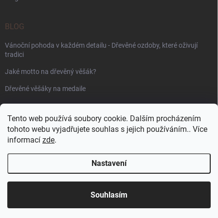
BLOG
Vánoční pohoda v každém detailu - Dřevěné ozdoby, které oživují
tradici
Jaké motto na dřevěný věšák?
Dřevěné věšáky na medaile
PŘIJÍMÁME ONLINE PLATBY
Tento web používá soubory cookie. Dalším procházením
tohoto webu vyjadřujete souhlas s jejich používáním.. Více
informací
zde
.
Nastavení
Copyright 2026
WoodenPuzzle.cz
. Všechna práva vyhrazena.
Souhlasím
Vytvořil Shoptet