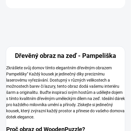
ZEPTAT SE
Dřevěný obraz na zeď - Pampeliška
Zkrášlete svůj domov tímto elegantním dřevěným obrazem
Pampelišky" Každý kousek je jedinečný díky preciznímu
laserovému vyřezávání. Dostupný v různých velikostech a
možnostech barev či lazury, tento obraz dodá vašemu interiéru
šarm a originalitu. Buďte inspirací svým hostům a udělejte dojem
s tímto kvalitním dřevěným uměleckým dílem na zeď. Ideální dárek
pro každého milovníka umění a přírody. Získejte si jedinečný
kousek, který zvýrazní každý prostor a přinese do vašeho domova
dotek elegance.
Proč obraz od WoodenPuzzle?