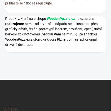
přihlaste se
nebo se
registrujte
.
Produkty, které na e-shopu
WoodenPuzzle.cz
naleznete, si
realizujeme sami
- od prvotního nápadu nebo inspirace přes
grafický návrh, řezání prototypů laserem, broušení, lepení, ruční
barvení až k hotovému výrobku
Vám na míru
:-). Za značkou
WoodenPuzzle.cz stojí dva kluci z Plzně, co mají rádi originální
dřevěné dekorace.
Z
á
p
a
t
í
KONTAKT