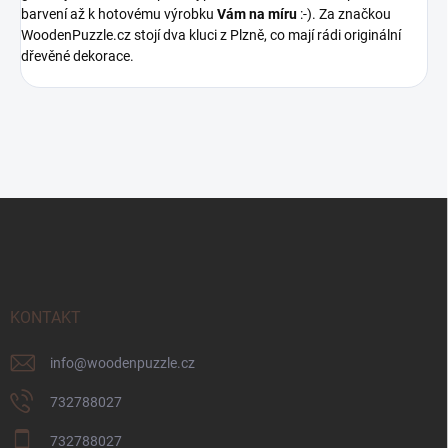
barvení až k hotovému výrobku
Vám na míru
:-). Za značkou
WoodenPuzzle.cz stojí dva kluci z Plzně, co mají rádi originální
dřevěné dekorace.
Z
á
p
a
t
í
KONTAKT
info
@
woodenpuzzle.cz
732788027
732788027