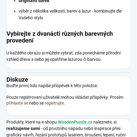
originální dárek
výběr z několika velikostí, barev a lazur - kombinujte dle
Vašeho stylu
Vybírejte z dvanácti různých barevných
provedení
U každého obrazu si můžete vybrat, zda ponecháme přírodní
vzhled dřeva a nebo jej opatříme lazurou či barvou.
Diskuze
Buďte první, kdo napíše příspěvek k této položce.
Pouze registrovaní uživatelé mohou vkládat příspěvky. Prosím
přihlaste se
nebo se
registrujte
.
Produkty, které na e-shopu
WoodenPuzzle.cz
naleznete, si
realizujeme sami
- od prvotního nápadu nebo inspirace přes
grafický návrh, řezání prototypů laserem, broušení, lepení, ruční