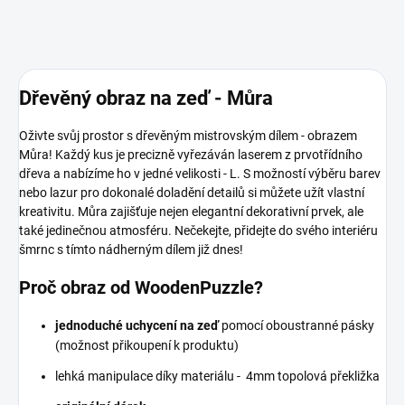
Dřevěný obraz na zeď - Můra
Oživte svůj prostor s dřevěným mistrovským dílem - obrazem
Můra! Každý kus je precizně vyřezáván laserem z prvotřídního
dřeva a nabízíme ho v jedné velikosti - L. S možností výběru barev
nebo lazur pro dokonalé doladění detailů si můžete užít vlastní
kreativitu. Můra zajišťuje nejen elegantní dekorativní prvek, ale
také jedinečnou atmosféru. Nečekejte, přidejte do svého interiéru
šmrnc s tímto nádherným dílem již dnes!
Proč obraz od WoodenPuzzle?
jednoduché uchycení na zeď
pomocí oboustranné pásky
(možnost přikoupení k produktu)
lehká manipulace díky materiálu - 4mm topolová překližka