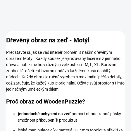
Dřevěný obraz na zeď - Motýl
Představte si, jak se váš interiér promění s naším dřevěným
obrazem Motýl. Každý kousek je vyřezávaný laserem z jemného
dřeva a nabízíme ho v různých velikostech - M, L, XL. Barevné
zdobení či ošetření lazurou dodává každému kusu osobitý
nádech. Každý obraz je ručně vyroben s maximální péčí o detaily,
což zaručuje, že každý kus je originální. Oživte svůj prostor s tímto
jedinečným uměleckým dílem!
Proč obraz od WoodenPuzzle?
jednoduché uchycení na zeď
pomocí oboustranné pásky
(možnost přikoupení k produktu)
lehká manipulace díky materiálu - 4mm topolová překližka