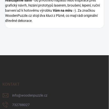
realizujeme sami
- od prvotního nápadu nebo inspirace přes
grafický návrh, řezání prototypů laserem, broušení, lepení, ruční
barvení až k hotovému výrobku
Vám na míru
:-). Za značkou
WoodenPuzzle.cz stojí dva kluci z Plzně, co mají rádi originální
dřevěné dekorace.
Z
á
p
a
t
í
KONTAKT
info
@
woodenpuzzle.cz
732788027