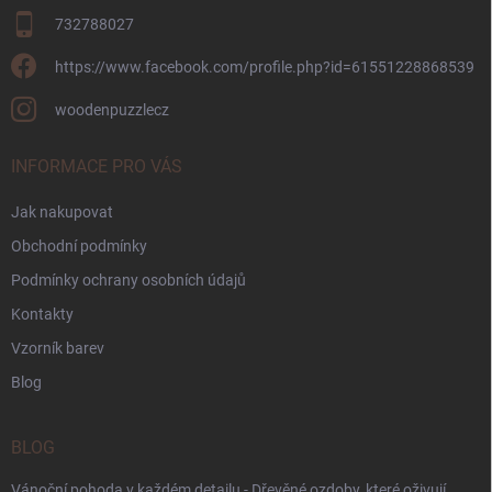
732788027
https://www.facebook.com/profile.php?id=61551228868539
woodenpuzzlecz
INFORMACE PRO VÁS
Jak nakupovat
Obchodní podmínky
Podmínky ochrany osobních údajů
Kontakty
Vzorník barev
Blog
BLOG
Vánoční pohoda v každém detailu - Dřevěné ozdoby, které oživují