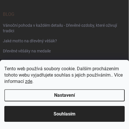
BLOG
Vánoční pohoda v každém detailu - Dřevěné ozdoby, které oživují
tradici
Jaké motto na dřevěný věšák?
Dřevěné věšáky na medaile
PŘIJÍMÁME ONLINE PLATBY
Tento web používá soubory cookie. Dalším procházením
tohoto webu vyjadřujete souhlas s jejich používáním.. Více
informací
zde
.
Nastavení
Copyright 2026
WoodenPuzzle.cz
. Všechna práva vyhrazena.
Souhlasím
Vytvořil Shoptet