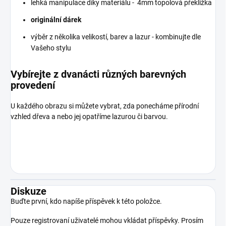
lehká manipulace díky materiálu - 4mm topolová překližka
originální dárek
výběr z několika velikostí, barev a lazur - kombinujte dle
Vašeho stylu
Vybírejte z dvanácti různých barevných
provedení
U každého obrazu si můžete vybrat, zda ponecháme přírodní
vzhled dřeva a nebo jej opatříme lazurou či barvou.
Diskuze
Buďte první, kdo napíše příspěvek k této položce.
Pouze registrovaní uživatelé mohou vkládat příspěvky. Prosím