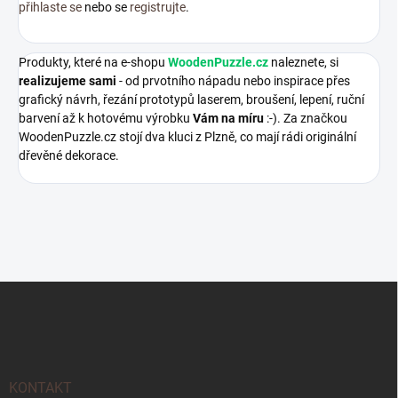
přihlaste se
nebo se
registrujte
.
Produkty, které na e-shopu
WoodenPuzzle.cz
naleznete, si
realizujeme sami
- od prvotního nápadu nebo inspirace přes
grafický návrh, řezání prototypů laserem, broušení, lepení, ruční
barvení až k hotovému výrobku
Vám na míru
:-). Za značkou
WoodenPuzzle.cz stojí dva kluci z Plzně, co mají rádi originální
dřevěné dekorace.
Z
á
p
a
t
í
KONTAKT