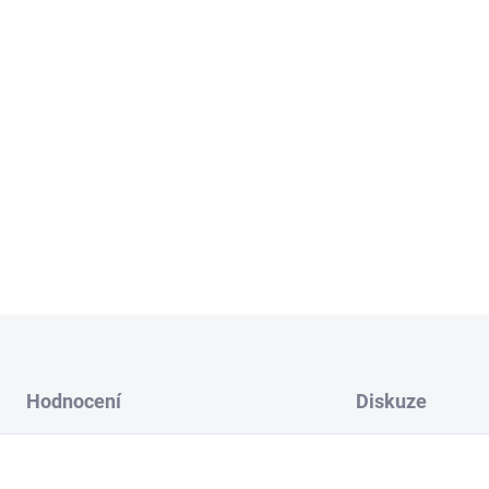
M - výška jednoho díl
L - výška jednoho dílc
XL - výška jednoho dí
Vyberte si kombinaci barvy a
Možnost přidání lepící pásky
DETAILNÍ INFORMACE
Hodnocení
Diskuze