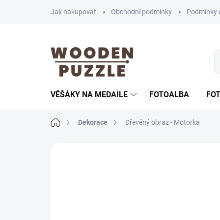
Přejít
Jak nakupovat
Obchodní podmínky
Podmínky 
na
obsah
VĚŠÁKY NA MEDAILE
FOTOALBA
FO
Domů
Dekorace
Dřevěný obraz - Motorka
Neohodnoceno
Podrobnosti hodnoce