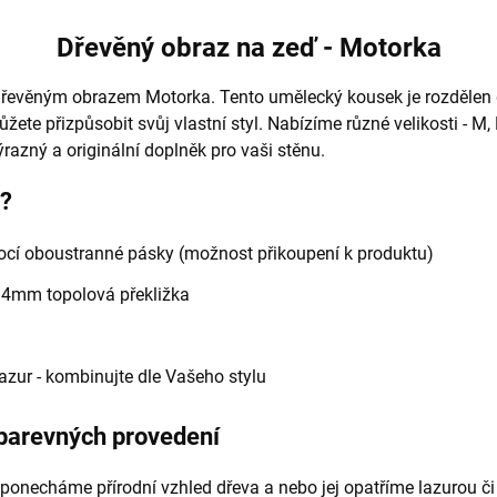
Dřevěný obraz na zeď - Motorka
dřevěným obrazem Motorka. Tento umělecký kousek je rozdělen do
žete přizpůsobit svůj vlastní styl. Nabízíme různé velikosti - M, 
azný a originální doplněk pro vaši stěnu.
e?
í oboustranné pásky (možnost přikoupení k produktu)
- 4mm topolová překližka
 lazur - kombinujte dle Vašeho stylu
 barevných provedení
ponecháme přírodní vzhled dřeva a nebo jej opatříme lazurou či