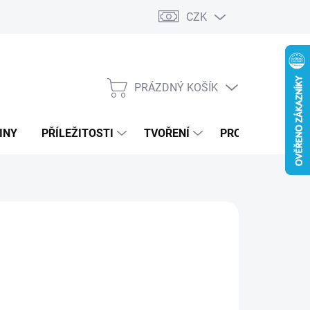
CZK
PRÁZDNÝ KOŠÍK
NÁKUPNÍ
KOŠÍK
INY
PŘÍLEŽITOSTI
TVOŘENÍ
PRO FIRMY
MODRÁ
ZELENÁ
DUBOVÁ LAZURA