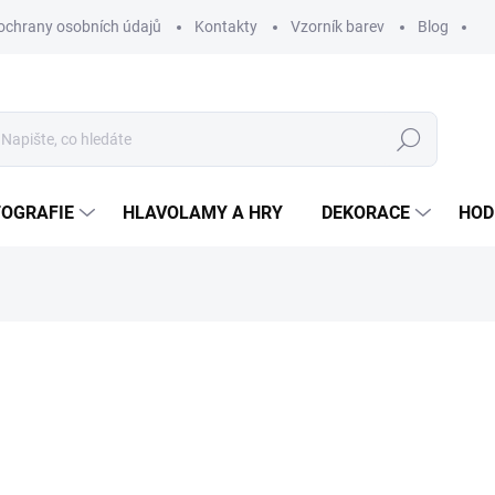
ochrany osobních údajů
Kontakty
Vzorník barev
Blog
Hledat
TOGRAFIE
HLAVOLAMY A HRY
DEKORACE
HOD
ní
ZNAČKA:
WOODENPUZZLE.CZ
od
720 Kč
od
595,04 Kč
bez DPH
Měrná
BÍLÁ
cena: