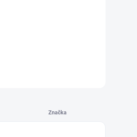
ce
30 cm
e
50 cm
lce
70 cm
 velikosti podle Vašeho stylu
 přímo na produkt
ZEPTAT SE
Značka