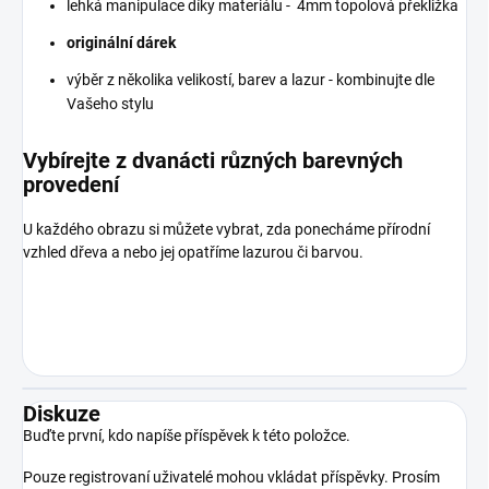
lehká manipulace díky materiálu - 4mm topolová překližka
originální dárek
výběr z několika velikostí, barev a lazur - kombinujte dle
Vašeho stylu
Vybírejte z dvanácti různých barevných
provedení
U každého obrazu si můžete vybrat, zda ponecháme přírodní
vzhled dřeva a nebo jej opatříme lazurou či barvou.
Diskuze
Buďte první, kdo napíše příspěvek k této položce.
Pouze registrovaní uživatelé mohou vkládat příspěvky. Prosím