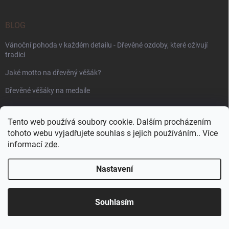
BLOG
Vánoční pohoda v každém detailu - Dřevěné ozdoby, které oživují
tradici
Jaké motto na dřevěný věšák?
Dřevěné věšáky na medaile
PŘIJÍMÁME ONLINE PLATBY
Tento web používá soubory cookie. Dalším procházením
tohoto webu vyjadřujete souhlas s jejich používáním.. Více
informací
zde
.
Nastavení
Copyright 2026
WoodenPuzzle.cz
. Všechna práva vyhrazena.
Souhlasím
Vytvořil Shoptet