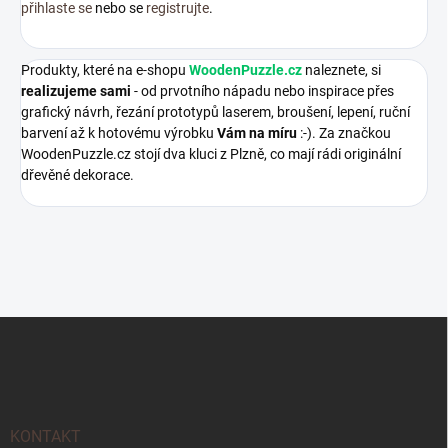
přihlaste se
nebo se
registrujte
.
Produkty, které na e-shopu
WoodenPuzzle.cz
naleznete, si
realizujeme sami
- od prvotního nápadu nebo inspirace přes
grafický návrh, řezání prototypů laserem, broušení, lepení, ruční
barvení až k hotovému výrobku
Vám na míru
:-). Za značkou
WoodenPuzzle.cz stojí dva kluci z Plzně, co mají rádi originální
dřevěné dekorace.
Z
á
p
a
t
í
KONTAKT