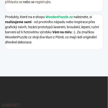
přihlaste se
nebo se
registrujte
.
Produkty, které na e-shopu
WoodenPuzzle.cz
naleznete, si
realizujeme sami
- od prvotního nápadu nebo inspirace přes
grafický návrh, řezání prototypů laserem, broušení, lepení, ruční
barvení až k hotovému výrobku
Vám na míru
:-). Za značkou
WoodenPuzzle.cz stojí dva kluci z Plzně, co mají rádi originální
dřevěné dekorace.
Z
á
p
a
t
í
KONTAKT