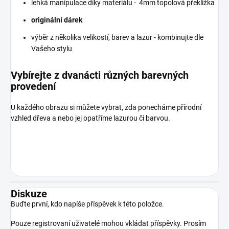
lehká manipulace díky materiálu - 4mm topolová překližka
originální dárek
výběr z několika velikostí, barev a lazur - kombinujte dle
Vašeho stylu
Vybírejte z dvanácti různých barevných
provedení
U každého obrazu si můžete vybrat, zda ponecháme přírodní
vzhled dřeva a nebo jej opatříme lazurou či barvou.
Diskuze
Buďte první, kdo napíše příspěvek k této položce.
Pouze registrovaní uživatelé mohou vkládat příspěvky. Prosím