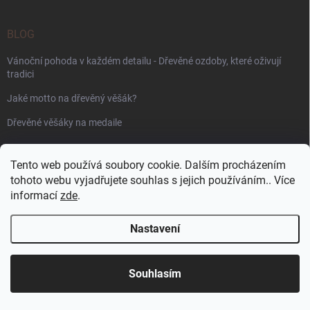
BLOG
Vánoční pohoda v každém detailu - Dřevěné ozdoby, které oživují
tradici
Jaké motto na dřevěný věšák?
Dřevěné věšáky na medaile
PŘIJÍMÁME ONLINE PLATBY
Tento web používá soubory cookie. Dalším procházením
tohoto webu vyjadřujete souhlas s jejich používáním.. Více
informací
zde
.
Nastavení
Copyright 2026
WoodenPuzzle.cz
. Všechna práva vyhrazena.
Souhlasím
Vytvořil Shoptet