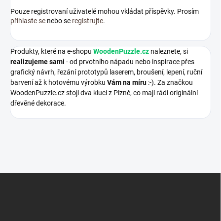
Pouze registrovaní uživatelé mohou vkládat příspěvky. Prosím
přihlaste se
nebo se
registrujte
.
Produkty, které na e-shopu
WoodenPuzzle.cz
naleznete, si
realizujeme sami
- od prvotního nápadu nebo inspirace přes
grafický návrh, řezání prototypů laserem, broušení, lepení, ruční
barvení až k hotovému výrobku
Vám na míru
:-). Za značkou
WoodenPuzzle.cz stojí dva kluci z Plzně, co mají rádi originální
dřevěné dekorace.
Z
á
p
a