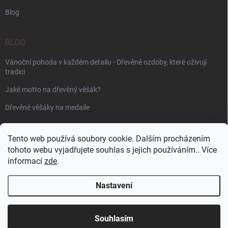
Blog
BLOG
Vánoční pohoda v každém detailu - Dřevěné ozdoby, které oživují
tradici
Jaké motto na dřevěný věšák?
Dřevěné věšáky na medaile
PŘIJÍMÁME ONLINE PLATBY
Tento web používá soubory cookie. Dalším procházením
tohoto webu vyjadřujete souhlas s jejich používáním.. Více
informací
zde
.
Nastavení
Copyright 2026
WoodenPuzzle.cz
. Všechna práva vyhrazena.
Souhlasím