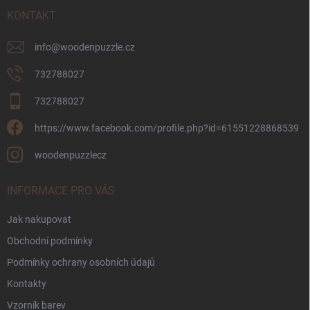
t
í
KONTAKT
info
@
woodenpuzzle.cz
732788027
732788027
https://www.facebook.com/profile.php?id=61551228868539
woodenpuzzlecz
INFORMACE PRO VÁS
Jak nakupovat
Obchodní podmínky
Podmínky ochrany osobních údajů
Kontakty
Vzorník barev