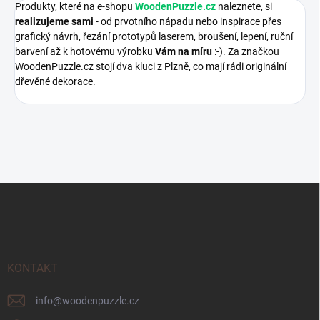
Produkty, které na e-shopu
WoodenPuzzle.cz
naleznete, si
realizujeme sami
- od prvotního nápadu nebo inspirace přes
grafický návrh, řezání prototypů laserem, broušení, lepení, ruční
barvení až k hotovému výrobku
Vám na míru
:-). Za značkou
WoodenPuzzle.cz stojí dva kluci z Plzně, co mají rádi originální
dřevěné dekorace.
Z
á
p
a
t
í
KONTAKT
info
@
woodenpuzzle.cz