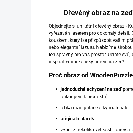
Dřevěný obraz na zeď 
Objednejte si unikátní dřevěný obraz - Ku
vyřezáván laserem pro dokonalý detail. 
kouskem, který lze přizpůsobit vašim př
nebo elegantní lazuru. Nabízíme širokou 
ten správný pro váš prostor. Učiňte svů
inspirativními kousky umění na zeď!
Proč obraz od WoodenPuzzl
jednoduché uchycení na zeď
pomo
přikoupení k produktu)
lehká manipulace díky materiálu 
originální dárek
výběr z několika velikostí, barev a