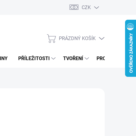
CZK
PRÁZDNÝ KOŠÍK
NÁKUPNÍ
KOŠÍK
INY
PŘÍLEŽITOSTI
TVOŘENÍ
PRO FIRMY
MODRÁ
ZELENÁ
DUBOVÁ LAZURA