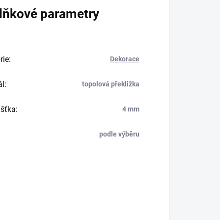
lňkové parametry
rie
:
Dekorace
ál
:
topolová překližka
šťka
:
4 mm
podle výběru