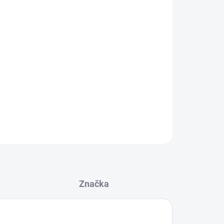
ce
30 cm
e
50 cm
lce
70 cm
 velikosti podle Vašeho stylu
 přímo na produkt
ZEPTAT SE
Značka