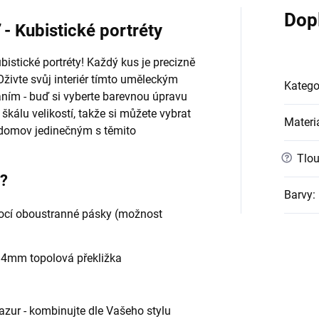
Dop
- Kubistické portréty
bistické portréty! Každý kus je precizně
Oživte svůj interiér tímto uměleckým
Katego
áním - buď si vyberte barevnou úpravu
škálu velikostí, takže si můžete vybrat
Materi
j domov jedinečným s těmito
?
Tlou
e?
Barvy
:
cí oboustranné pásky (možnost
- 4mm topolová překližka
 lazur - kombinujte dle Vašeho stylu