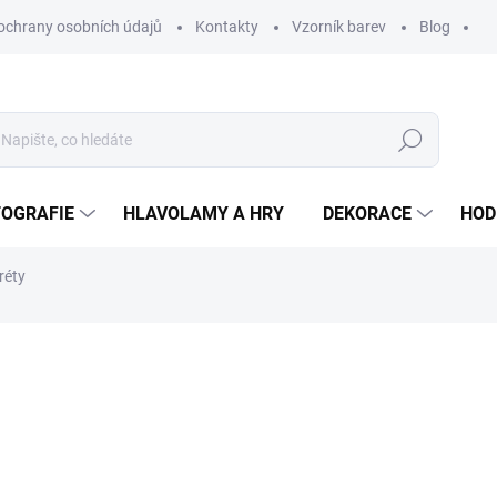
ochrany osobních údajů
Kontakty
Vzorník barev
Blog
Hledat
TOGRAFIE
HLAVOLAMY A HRY
DEKORACE
HOD
réty
ní
ZNAČKA:
WOODENPUZZLE.CZ
od
950 Kč
od
785,12 Kč
bez DPH
Měrná
BÍLÁ
cena: