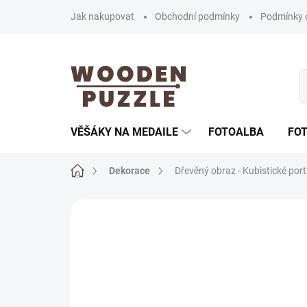
Přejít
Jak nakupovat
Obchodní podmínky
Podmínky 
na
obsah
VĚŠÁKY NA MEDAILE
FOTOALBA
FO
Domů
Dekorace
Dřevěný obraz - Kubistické port
Neohodnoceno
Podrobnosti hodnoce