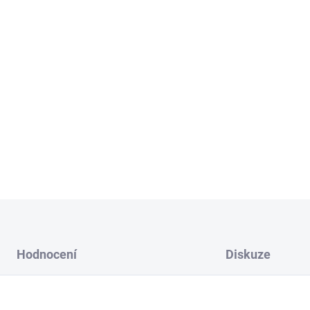
M - výška jednoho díl
L - výška jednoho dílc
XL - výška jednoho dí
Vyberte si kombinaci barvy a
Možnost přidání lepící pásky
DETAILNÍ INFORMACE
Hodnocení
Diskuze