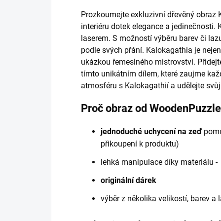
Prozkoumejte exkluzivní dřevěný obraz K
interiéru dotek elegance a jedinečnosti.
laserem. S možností výběru barev či laz
podle svých přání. Kalokagathia je nejen
ukázkou řemeslného mistrovství. Přidej
tímto unikátním dílem, které zaujme kaž
atmosféru s Kalokagathií a udělejte svů
Proč obraz od WoodenPuzzl
jednoduché uchycení na zeď
pomo
přikoupení k produktu)
lehká manipulace díky materiálu 
originální dárek
výběr z několika velikostí, barev a