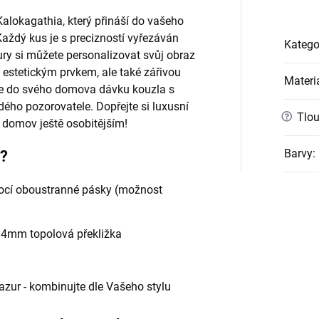
alokagathia, který přináší do vašeho
 Každý kus je s precizností vyřezáván
Katego
ury si můžete personalizovat svůj obraz
 estetickým prvkem, ale také zářivou
Materi
te do svého domova dávku kouzla s
dého pozorovatele. Dopřejte si luxusní
?
Tlou
j domov ještě osobitějším!
Barvy
:
e?
cí oboustranné pásky (možnost
- 4mm topolová překližka
 lazur - kombinujte dle Vašeho stylu