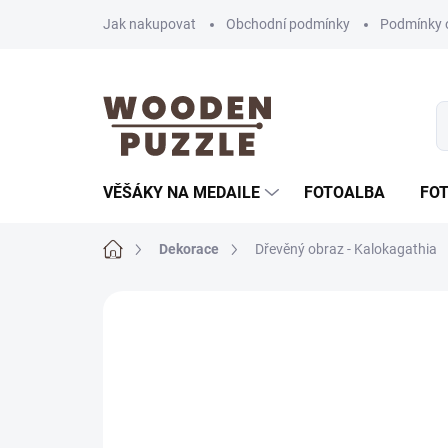
Přejít
Jak nakupovat
Obchodní podmínky
Podmínky 
na
obsah
VĚŠÁKY NA MEDAILE
FOTOALBA
FO
Domů
Dekorace
Dřevěný obraz - Kalokagathia
Neohodnoceno
Podrobnosti hodnoce