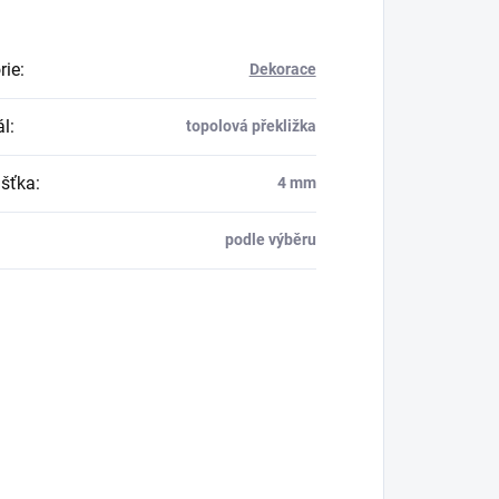
rie
:
Dekorace
ál
:
topolová překližka
šťka
:
4 mm
podle výběru