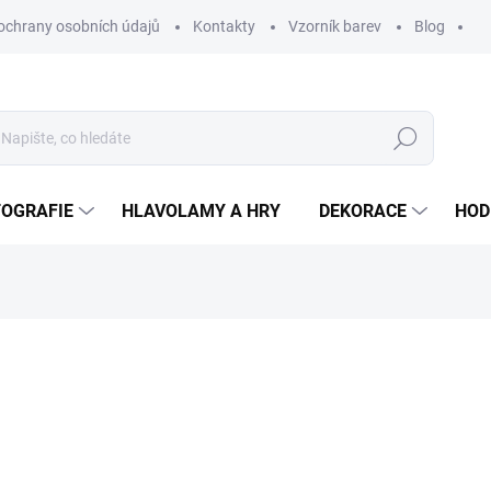
ochrany osobních údajů
Kontakty
Vzorník barev
Blog
Hledat
TOGRAFIE
HLAVOLAMY A HRY
DEKORACE
HOD
ní
ZNAČKA:
WOODENPUZZLE.CZ
2 630 Kč
2 173,55 Kč
bez DPH
Měrná
BÍLÁ
cena: