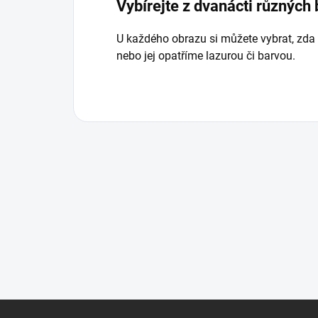
Vybírejte z dvanácti různých
U každého obrazu si můžete vybrat, zda
nebo jej opatříme lazurou či barvou.
Z