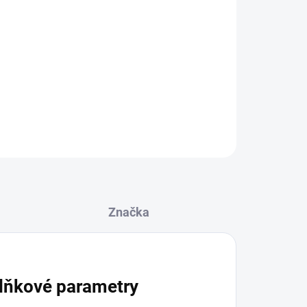
lce
65 cm
 velikosti podle Vašeho stylu
 přímo na produkt
ZEPTAT SE
Značka
lňkové parametry