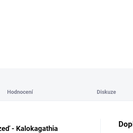
XL - výška jednoho dí
Vyberte si kombinaci barvy a
Možnost přidání lepící pásky
DETAILNÍ INFORMACE
Hodnocení
Diskuze
Dop
zeď - Kalokagathia