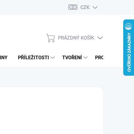
CZK
PRÁZDNÝ KOŠÍK
NÁKUPNÍ
KOŠÍK
INY
PŘÍLEŽITOSTI
TVOŘENÍ
PRO FIRMY
MODRÁ
ZELENÁ
DUBOVÁ LAZURA