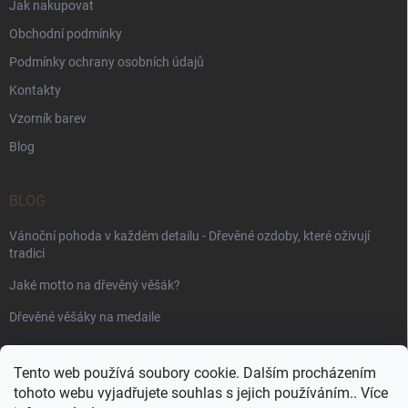
Jak nakupovat
Obchodní podmínky
Podmínky ochrany osobních údajů
Kontakty
Vzorník barev
Blog
BLOG
Vánoční pohoda v každém detailu - Dřevěné ozdoby, které oživují
tradici
Jaké motto na dřevěný věšák?
Dřevěné věšáky na medaile
PŘIJÍMÁME ONLINE PLATBY
Tento web používá soubory cookie. Dalším procházením
tohoto webu vyjadřujete souhlas s jejich používáním.. Více