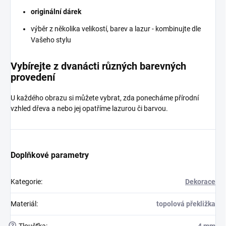
originální dárek
výběr z několika velikostí, barev a lazur - kombinujte dle
Vašeho stylu
Vybírejte z dvanácti různých barevných
provedení
U každého obrazu si můžete vybrat, zda ponecháme přírodní
vzhled dřeva a nebo jej opatříme lazurou či barvou.
Doplňkové parametry
Kategorie
:
Dekorace
Materiál
:
topolová překližka
?
Tloušťka
:
4 mm