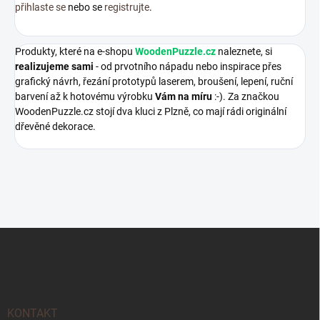
přihlaste se
nebo se
registrujte
.
Produkty, které na e-shopu
WoodenPuzzle.cz
naleznete, si
realizujeme sami
- od prvotního nápadu nebo inspirace přes
grafický návrh, řezání prototypů laserem, broušení, lepení, ruční
barvení až k hotovému výrobku
Vám na míru
:-). Za značkou
WoodenPuzzle.cz stojí dva kluci z Plzně, co mají rádi originální
dřevěné dekorace.
Z
á
p
a
t
í
KONTAKT