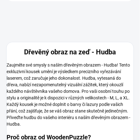
Dřevěný obraz na zeď - Hudba
Zaujměte své smysly s naším dřevěným obrazem - Hudba! Tento
exkluzivní kousek umění je výsledkem precizního vyřezávání
laserem, což zaručuje jeho dokonalost. Hudba, vytesaná do
dřeva, nabízí nezapomenutelný vizuální zážitek, který okouzlí
každého návštěvníka vašeho domova. Pro vaši osobní touhu po
stylu a originalitě je k dispozici v různých velikostech - M, L, a XL.
Každý kousek je možné doplnit o barvy či lazury podle vašich
přání, což zajišťuje, že se váš obraz stane skutečně jedinečným.
Přiveďte hudbu do vašeho interiéru s naším dřevěným obrazem -
Hudba.
Proč obraz od WoodenPuzzle?