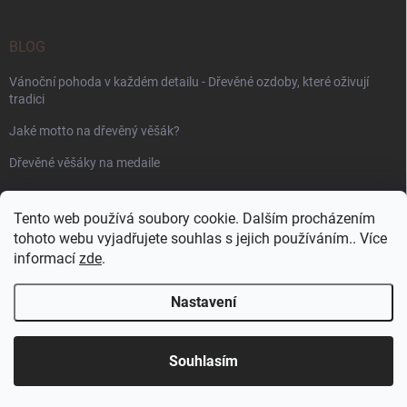
BLOG
Vánoční pohoda v každém detailu - Dřevěné ozdoby, které oživují
tradici
Jaké motto na dřevěný věšák?
Dřevěné věšáky na medaile
PŘIJÍMÁME ONLINE PLATBY
Tento web používá soubory cookie. Dalším procházením
tohoto webu vyjadřujete souhlas s jejich používáním.. Více
informací
zde
.
Nastavení
Copyright 2026
WoodenPuzzle.cz
. Všechna práva vyhrazena.
Souhlasím
Vytvořil Shoptet