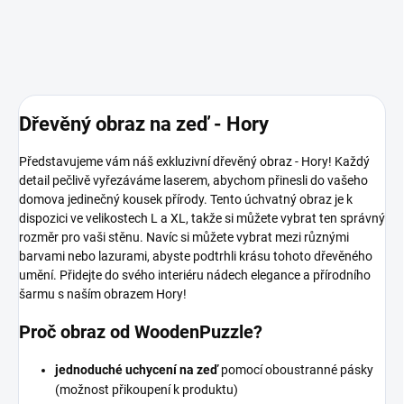
Dřevěný obraz na zeď - Hory
Představujeme vám náš exkluzivní dřevěný obraz - Hory! Každý
detail pečlivě vyřezáváme laserem, abychom přinesli do vašeho
domova jedinečný kousek přírody. Tento úchvatný obraz je k
dispozici ve velikostech L a XL, takže si můžete vybrat ten správný
rozměr pro vaši stěnu. Navíc si můžete vybrat mezi různými
barvami nebo lazurami, abyste podtrhli krásu tohoto dřevěného
umění. Přidejte do svého interiéru nádech elegance a přírodního
šarmu s naším obrazem Hory!
Proč obraz od WoodenPuzzle?
jednoduché uchycení na zeď
pomocí oboustranné pásky
(možnost přikoupení k produktu)