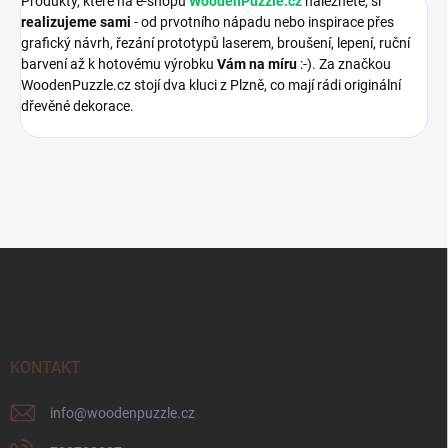
Produkty, které na e-shopu
WoodenPuzzle.cz
naleznete, si
realizujeme sami
- od prvotního nápadu nebo inspirace přes
grafický návrh, řezání prototypů laserem, broušení, lepení, ruční
barvení až k hotovému výrobku
Vám na míru
:-). Za značkou
WoodenPuzzle.cz stojí dva kluci z Plzně, co mají rádi originální
dřevěné dekorace.
Z
á
p
a
t
í
KONTAKT
info
@
woodenpuzzle.cz