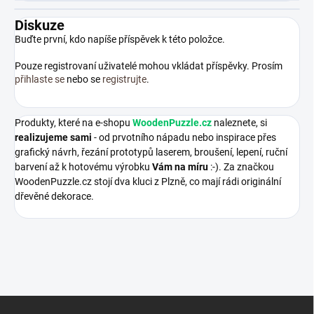
Diskuze
Buďte první, kdo napíše příspěvek k této položce.
Pouze registrovaní uživatelé mohou vkládat příspěvky. Prosím
přihlaste se
nebo se
registrujte
.
Produkty, které na e-shopu
WoodenPuzzle.cz
naleznete, si
realizujeme sami
- od prvotního nápadu nebo inspirace přes
grafický návrh, řezání prototypů laserem, broušení, lepení, ruční
barvení až k hotovému výrobku
Vám na míru
:-). Za značkou
WoodenPuzzle.cz stojí dva kluci z Plzně, co mají rádi originální
dřevěné dekorace.
Z