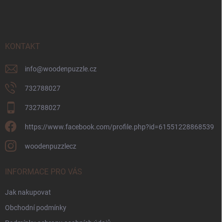
á
p
a
t
í
KONTAKT
info
@
woodenpuzzle.cz
732788027
732788027
https://www.facebook.com/profile.php?id=61551228868539
woodenpuzzlecz
INFORMACE PRO VÁS
Jak nakupovat
Obchodní podmínky