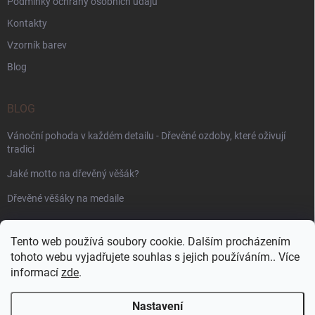
Podmínky ochrany osobních údajů
Kontakty
Vzorník barev
Blog
BLOG
Vánoční pohoda v každém detailu - Dřevěné ozdoby, které oživují
tradici
Jaké motto na dřevěný věšák?
Dřevěné věšáky na medaile
PŘIJÍMÁME ONLINE PLATBY
Tento web používá soubory cookie. Dalším procházením
tohoto webu vyjadřujete souhlas s jejich používáním.. Více
informací
zde
.
Nastavení