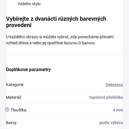
Vašeho stylu
Vybírejte z dvanácti různých barevných
provedení
U každého obrazu si můžete vybrat, zda ponecháme přírodní
vzhled dřeva a nebo jej opatříme lazurou či barvou.
Doplňkové parametry
Kategorie
:
Dekorace
Materiál
:
topolová překližka
?
Tloušťka
:
4 mm
Barvy
:
podle výběru