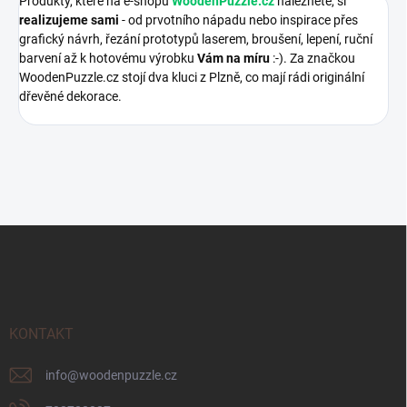
Produkty, které na e-shopu
WoodenPuzzle.cz
naleznete, si
realizujeme sami
- od prvotního nápadu nebo inspirace přes
grafický návrh, řezání prototypů laserem, broušení, lepení, ruční
barvení až k hotovému výrobku
Vám na míru
:-). Za značkou
WoodenPuzzle.cz stojí dva kluci z Plzně, co mají rádi originální
dřevěné dekorace.
Z
á
p
a
t
í
KONTAKT
info
@
woodenpuzzle.cz