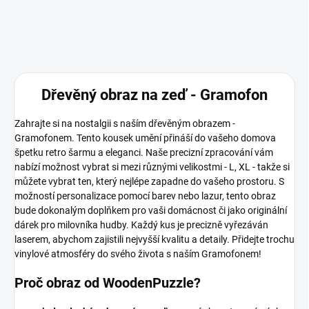
Dřevěný obraz na zeď - Gramofon
Zahrajte si na nostalgii s naším dřevěným obrazem -
Gramofonem. Tento kousek umění přináší do vašeho domova
špetku retro šarmu a eleganci. Naše precizní zpracování vám
nabízí možnost vybrat si mezi různými velikostmi - L, XL - takže si
můžete vybrat ten, který nejlépe zapadne do vašeho prostoru. S
možností personalizace pomocí barev nebo lazur, tento obraz
bude dokonalým doplňkem pro vaši domácnost či jako originální
dárek pro milovníka hudby. Každý kus je precizně vyřezáván
laserem, abychom zajistili nejvyšší kvalitu a detaily. Přidejte trochu
vinylové atmosféry do svého života s naším Gramofonem!
Proč obraz od WoodenPuzzle?