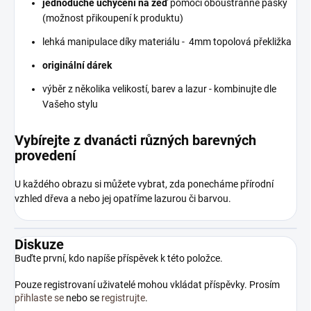
jednoduché uchycení na zeď
pomocí oboustranné pásky
(možnost přikoupení k produktu)
lehká manipulace díky materiálu - 4mm topolová překližka
originální dárek
výběr z několika velikostí, barev a lazur - kombinujte dle
Vašeho stylu
Vybírejte z dvanácti různých barevných
provedení
U každého obrazu si můžete vybrat, zda ponecháme přírodní
vzhled dřeva a nebo jej opatříme lazurou či barvou.
Diskuze
Buďte první, kdo napíše příspěvek k této položce.
Pouze registrovaní uživatelé mohou vkládat příspěvky. Prosím
přihlaste se
nebo se
registrujte
.