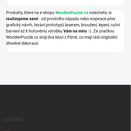
Produkty, které na e-shopu
WoodenPuzzle.cz
naleznete, si
realizujeme sami
- od prvotního nápadu nebo inspirace přes
grafický návrh, řezání prototypů laserem, broušení, lepení, ruční
barvení až k hotovému výrobku
Vám na míru
:-). Za značkou
WoodenPuzzle.cz stojí dva kluci z Plzně, co mají rádi originální
dřevěné dekorace.
Z
á
p
a
t
í
KONTAKT