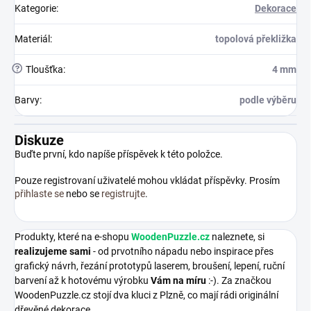
Kategorie
:
Dekorace
Materiál
:
topolová překližka
?
Tloušťka
:
4 mm
Barvy
:
podle výběru
Diskuze
Buďte první, kdo napíše příspěvek k této položce.
Pouze registrovaní uživatelé mohou vkládat příspěvky. Prosím
přihlaste se
nebo se
registrujte
.
Produkty, které na e-shopu
WoodenPuzzle.cz
naleznete, si
realizujeme sami
- od prvotního nápadu nebo inspirace přes
grafický návrh, řezání prototypů laserem, broušení, lepení, ruční
barvení až k hotovému výrobku
Vám na míru
:-). Za značkou
WoodenPuzzle.cz stojí dva kluci z Plzně, co mají rádi originální
dřevěné dekorace.