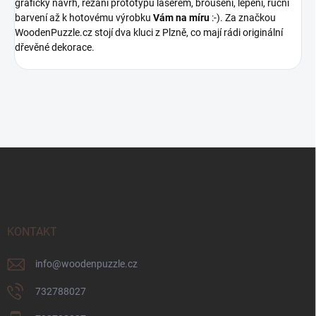
grafický návrh, řezání prototypů laserem, broušení, lepení, ruční
barvení až k hotovému výrobku
Vám na míru
:-). Za značkou
WoodenPuzzle.cz stojí dva kluci z Plzně, co mají rádi originální
dřevěné dekorace.
Z
á
p
a
t
í
KONTAKT
info
@
woodenpuzzle.cz
732788027