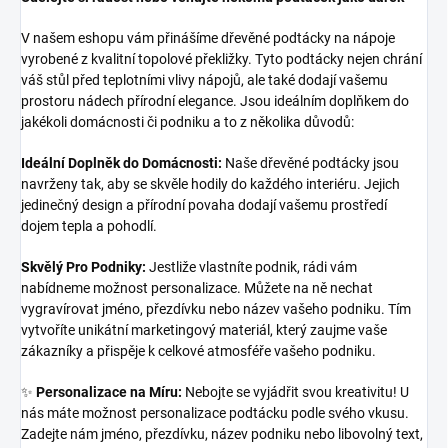
V našem eshopu vám přinášíme dřevěné podtácky na nápoje
vyrobené z kvalitní topolové překližky. Tyto podtácky nejen chrání
váš stůl před teplotními vlivy nápojů, ale také dodají vašemu
prostoru nádech přírodní elegance. Jsou ideálním doplňkem do
jakékoli domácnosti či podniku a to z několika důvodů:
Ideální Doplněk do Domácnosti:
Naše dřevěné podtácky jsou
navrženy tak, aby se skvěle hodily do každého interiéru. Jejich
jedinečný design a přírodní povaha dodají vašemu prostředí
dojem tepla a pohodlí.
Skvělý Pro Podniky:
Jestliže vlastníte podnik, rádi vám
nabídneme možnost personalizace. Můžete na ně nechat
vygravírovat jméno, přezdívku nebo název vašeho podniku. Tím
vytvoříte unikátní marketingový materiál, který zaujme vaše
zákazníky a přispěje k celkové atmosféře vašeho podniku.
✨
Personalizace na Míru:
Nebojte se vyjádřit svou kreativitu! U
nás máte možnost personalizace podtácku podle svého vkusu.
Zadejte nám jméno, přezdívku, název podniku nebo libovolný text,