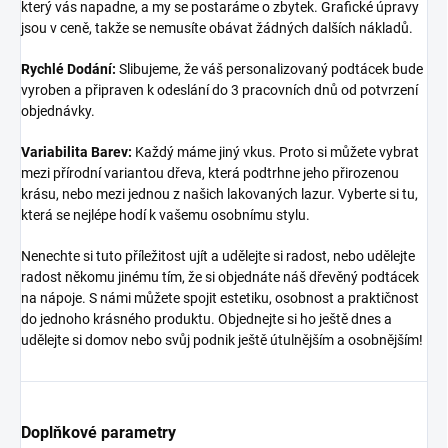
který vás napadne, a my se postaráme o zbytek. Grafické úpravy
jsou v ceně, takže se nemusíte obávat žádných dalších nákladů.
Rychlé Dodání:
Slibujeme, že váš personalizovaný podtácek bude
vyroben a připraven k odeslání do 3 pracovních dnů od potvrzení
objednávky.
Variabilita Barev:
Každý máme jiný vkus. Proto si můžete vybrat
mezi přírodní variantou dřeva, která podtrhne jeho přirozenou
krásu, nebo mezi jednou z našich lakovaných lazur. Vyberte si tu,
která se nejlépe hodí k vašemu osobnímu stylu.
Nenechte si tuto příležitost ujít a udělejte si radost, nebo udělejte
radost někomu jinému tím, že si objednáte náš dřevěný podtácek
na nápoje. S námi můžete spojit estetiku, osobnost a praktičnost
do jednoho krásného produktu. Objednejte si ho ještě dnes a
udělejte si domov nebo svůj podnik ještě útulnějším a osobnějším!
Doplňkové parametry