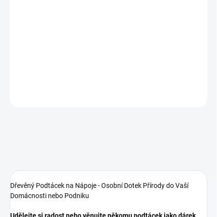
Vyrobíme do
3 dnů
Zvýhodněná sada při koupi
6 ks
Zvolte si
přírodní
variantu nebo
některou z lazur
-
dle Vašeho stylu
DETAILNÍ INFORMACE
ZEPTAT SE
Dřevěný Podtácek na Nápoje - Osobní Dotek Přírody do Vaší
Domácnosti nebo Podniku
Udělejte si radost nebo věnujte někomu podtácek jako dárek