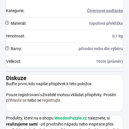
Kategorie
:
Čtvercové podtácky
?
Materiál
:
topolová překližka
Hmotnost
:
0,1 kg
?
Barvy
:
přírodní nebo dle výběru
Velikost
:
10cm (průměr)
Diskuze
Buďte první, kdo napíše příspěvek k této položce.
Pouze registrovaní uživatelé mohou vkládat příspěvky. Prosím
přihlaste se
nebo se
registrujte
.
Produkty, které na e-shopu
WoodenPuzzle.cz
naleznete, si
realizujeme sami
- od prvotního nápadu nebo inspirace přes