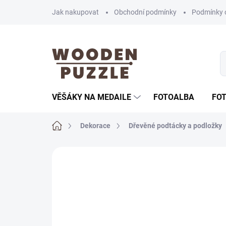
Přejít
Jak nakupovat
Obchodní podmínky
Podmínky 
na
obsah
VĚŠÁKY NA MEDAILE
FOTOALBA
FO
Domů
Dekorace
Dřevěné podtácky a podložky
Neohodnoceno
Podrobnosti hodnoce