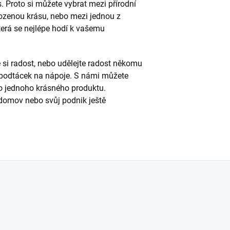
 Proto si můžete vybrat mezi přírodní
irozenou krásu, nebo mezi jednou z
která se nejlépe hodí k vašemu
te si radost, nebo udělejte radost někomu
ý podtácek na nápoje. S námi můžete
 do jednoho krásného produktu.
i domov nebo svůj podnik ještě