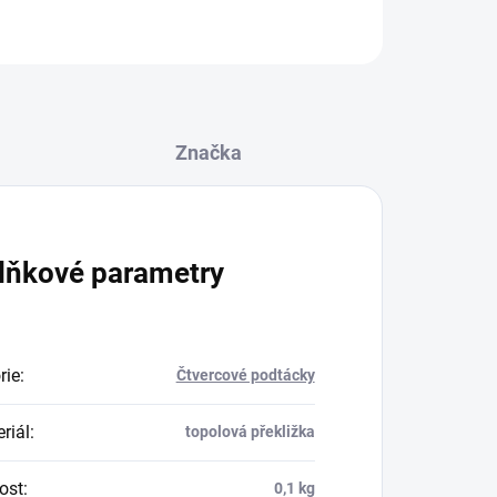
Značka
lňkové parametry
rie
:
Čtvercové podtácky
riál
:
topolová překližka
ost
:
0,1 kg