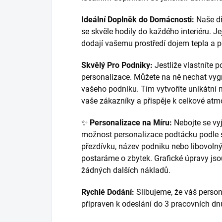
Ideální Doplněk do Domácnosti:
Naše dř
se skvěle hodily do každého interiéru. J
dodají vašemu prostředí dojem tepla a p
Skvělý Pro Podniky:
Jestliže vlastníte
personalizace. Můžete na ně nechat vyg
vašeho podniku. Tím vytvoříte unikátní 
vaše zákazníky a přispěje k celkové at
✨
Personalizace na Míru:
Nebojte se vyj
možnost personalizace podtácku podle 
přezdívku, název podniku nebo libovolný
postaráme o zbytek. Grafické úpravy jso
žádných dalších nákladů.
Rychlé Dodání:
Slibujeme, že váš perso
připraven k odeslání do 3 pracovních dn