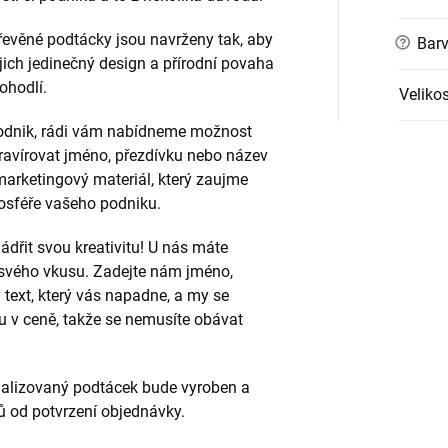
evěné podtácky jsou navrženy tak, aby
?
Barv
ejich jedinečný design a přírodní povaha
ohodlí.
Velikos
 podnik, rádi vám nabídneme možnost
ravírovat jméno, přezdívku nebo název
marketingový materiál, který zaujme
mosféře vašeho podniku.
ádřit svou kreativitu! U nás máte
svého vkusu. Zadejte nám jméno,
 text, který vás napadne, a my se
u v ceně, takže se nemusíte obávat
nalizovaný podtácek bude vyroben a
ů od potvrzení objednávky.