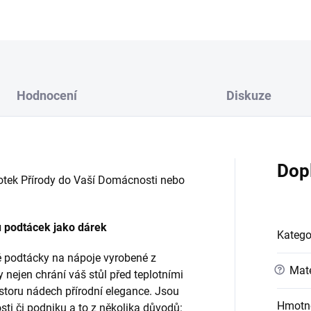
Hodnocení
Diskuze
Dop
otek Přírody do Vaší Domácnosti nebo
u podtácek jako dárek
Katego
 podtácky na nápoje vyrobené z
?
Mate
y nejen chrání váš stůl před teplotními
ostoru nádech přírodní elegance. Jsou
Hmotn
ti či podniku a to z několika důvodů: