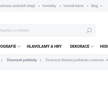
ochrany osobních údajů
Kontakty
Vzorník barev
Blog
Hledat
TOGRAFIE
HLAVOLAMY A HRY
DEKORACE
HOD
Čtvercové podtácky
Čtvercový dřevěný podtácek s motivem - 
ní
ZNAČKA:
WOODENPUZZLE.CZ
od
70 Kč
od
57,85 Kč
bez DPH
Měrná
POČET
cena: