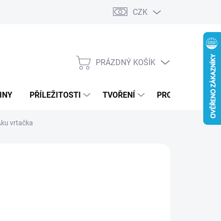
CZK
PRÁZDNÝ KOŠÍK
NÁKUPNÍ
KOŠÍK
INY
PŘÍLEŽITOSTI
TVOŘENÍ
PRO FIRMY
Aku vrtačka