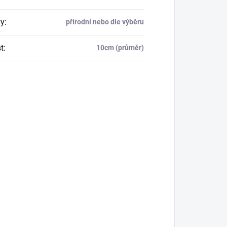
y
:
přírodní nebo dle výběru
t
:
10cm (průměr)