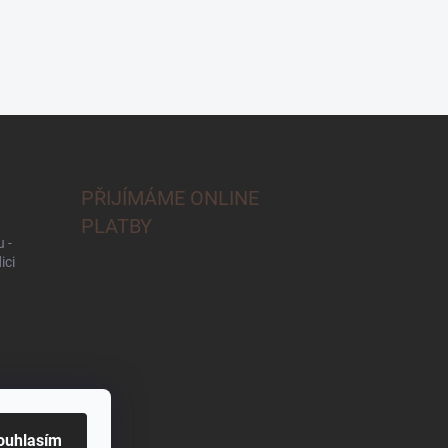
PŘIJÍMÁME ONLINE
PLATBY
 -
ici
ouhlasím