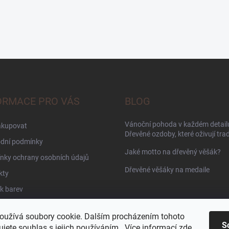
ORMACE PRO VÁS
BLOG
Vánoční pohoda v každém detailu
akupovat
Dřevěné ozdoby, které oživují trad
dní podmínky
Jaké motto na dřevěný věšák?
nky ochrany osobních údajů
Dřevěné věšáky na medaile
kty
k barev
oužívá soubory cookie. Dalším procházením tohoto
S
jete souhlas s jejich používáním.. Více informací
zde
.