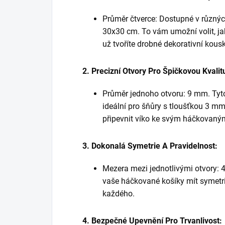
Průměr čtverce: Dostupné v různý
30x30 cm. To vám umožní volit, jak
už tvoříte drobné dekorativní kous
2. Precizní Otvory Pro Špičkovou Kvalit
Průměr jednoho otvoru: 9 mm. Tyto
ideální pro šňůry s tloušťkou 3 
připevnit víko ke svým háčkovaný
3. Dokonalá Symetrie A Pravidelnost:
Mezera mezi jednotlivými otvory: 4
vaše háčkované košíky mít symetri
každého.
4. Bezpečné Upevnění Pro Trvanlivost: