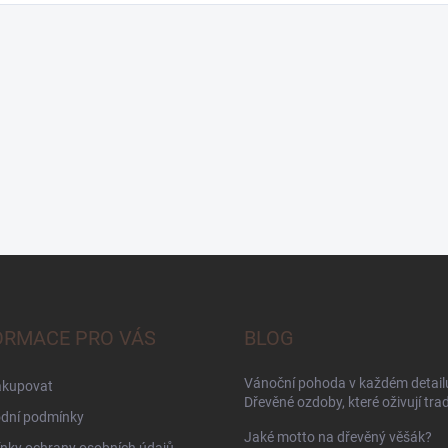
ORMACE PRO VÁS
BLOG
Vánoční pohoda v každém detailu
akupovat
Dřevěné ozdoby, které oživují trad
dní podmínky
Jaké motto na dřevěný věšák?