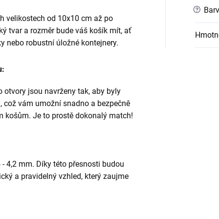
?
Barv
ch velikostech od 10x10 cm až po
ý tvar a rozměr bude váš košík mít, ať
Hmotn
ky nebo robustní úložné kontejnery.
u:
 otvory jsou navrženy tak, aby byly
mm, což vám umožní snadno a bezpečně
m košům. Je to prostě dokonalý match!
 - 4,2 mm. Díky této přesnosti budou
cký a pravidelný vzhled, který zaujme