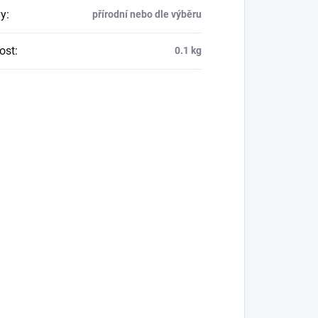
y
:
přírodní nebo dle výběru
ost
:
0.1 kg