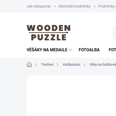
Přejít
Jak nakupovat
Obchodní podmínky
Podmínky 
na
obsah
VĚŠÁKY NA MEDAILE
FOTOALBA
FO
Domů
Tvoření
Háčkování
Víka na háčková
Neohodnoceno
Podrobnosti hodnoce