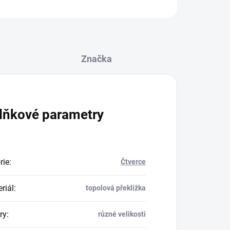
ZEPTAT SE
Značka
lňkové parametry
rie
:
Čtverce
riál
:
topolová překližka
ry
:
různé velikosti