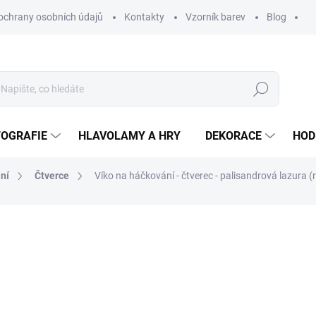
ochrany osobních údajů
Kontakty
Vzorník barev
Blog
Hledat
TOGRAFIE
HLAVOLAMY A HRY
DEKORACE
HOD
ní
Čtverce
Víko na háčkování - čtverec - palisandrová lazura (r
ní
ZNAČKA:
WOODENPUZZLE.CZ
od
33 Kč
od
27,27 Kč
bez DPH
Měrná
VELIKOST
cena: