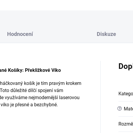
Hodnocení
Diskuze
Dop
é Košíky: Překližkové Víko
ý háčkovaný košík je tím pravým krokem
Toto důležité dílčí spojení vám
Katego
 kde využíváme nejmodernější laserovou
é víko je přesné a bezchybné.
?
Mate
Rozmě