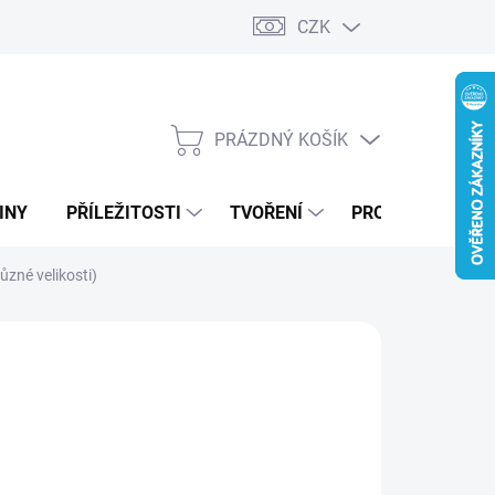
CZK
PRÁZDNÝ KOŠÍK
NÁKUPNÍ
KOŠÍK
INY
PŘÍLEŽITOSTI
TVOŘENÍ
PRO FIRMY
ůzné velikosti)